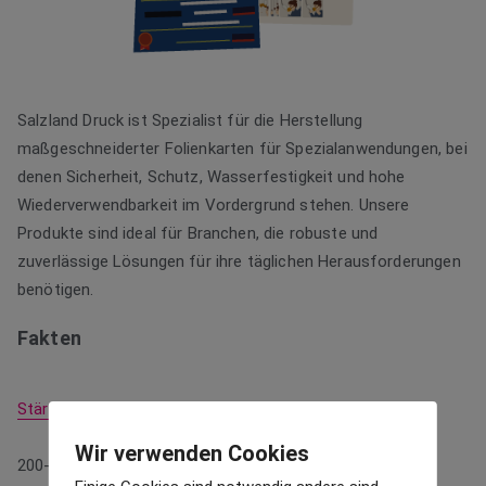
Salzland Druck ist Spezialist für die Herstellung
maßgeschneiderter Folienkarten für Spezialanwendungen, bei
denen Sicherheit, Schutz, Wasserfestigkeit und hohe
Wiederverwendbarkeit im Vordergrund stehen. Unsere
Produkte sind ideal für Branchen, die robuste und
zuverlässige Lösungen für ihre täglichen Herausforderungen
benötigen.
Fakten
Stärke
Wir verwenden Cookies
200-700 my