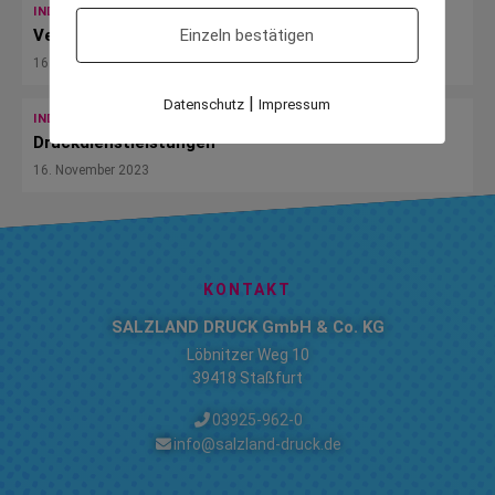
INDUSTRIE
Einzeln bestätigen
Veredelungen & Foliendruck
16. November 2023
|
Datenschutz
Impressum
INDUSTRIE
Druckdienstleistungen
16. November 2023
KONTAKT
SALZLAND DRUCK GmbH & Co. KG
Löbnitzer Weg 10
39418 Staßfurt
03925-962-0
info@salzland-druck.de