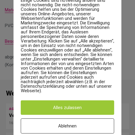
Einige Cookies sind notwendig andere sind
nicht notwendig. Die nicht-notwendigen
Cookies helfen uns bei der Optimierung
Materialen
unseres Online-Angebotes, unserer
Webseitenfunktionen und werden für
Marketingzwecke eingesetzt. Die Einwilligung
PVC-PET-PP-Folien
umfasst die Speicherung von Informationen
auf Ihrem Endgerät, das Auslesen
personenbezogener Daten sowie deren
Verarbeitung. Klicken Sie auf „Alle akzeptieren“,
Besonders
um in den Einsatz von nicht notwendigen
Cookies einzuwilligen oder auf „Alle ablehnen“,
wenn Sie sich anders entscheiden. Sie können
abgerundete Ecken, Schutzlack, Effektlacke, Stanzen
unter „Einstellungen verwalten“ detaillierte
Informationen der von uns eingesetzten Arten
(Konturen)
von Cookies erhalten und deren Einstellungen
aufrufen. Sie können die Einstellungen
jederzeit aufrufen und Cookies auch
nachträglich jederzeit abwählen (z.B. in der
Datenschutzerklärung oder unten auf unserer
Webseite).
Weiterlesen
Alles zulassen
AGENTUREN
Verkaufs- & Produktfolder
16. November 2023
Ablehnen