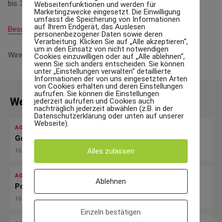
bis 33 cm
Webseitenfunktionen und werden für
Marketingzwecke eingesetzt. Die Einwilligung
umfasst die Speicherung von Informationen
auf Ihrem Endgerät, das Auslesen
Besonders
personenbezogener Daten sowie deren
Verarbeitung. Klicken Sie auf „Alle akzeptieren“,
um in den Einsatz von nicht notwendigen
Wire O-Bindung, Schutzlack, beschreibbar
Cookies einzuwilligen oder auf „Alle ablehnen“,
wenn Sie sich anders entscheiden. Sie können
unter „Einstellungen verwalten“ detaillierte
Informationen der von uns eingesetzten Arten
von Cookies erhalten und deren Einstellungen
aufrufen. Sie können die Einstellungen
Weiterlesen
jederzeit aufrufen und Cookies auch
nachträglich jederzeit abwählen (z.B. in der
Datenschutzerklärung oder unten auf unserer
Webseite).
AGENTUREN
Geschäftsberichte
Alles zulassen
16. November 2023
AGENTUREN
Ablehnen
Point of Sale Werbung
16. November 2023
Einzeln bestätigen