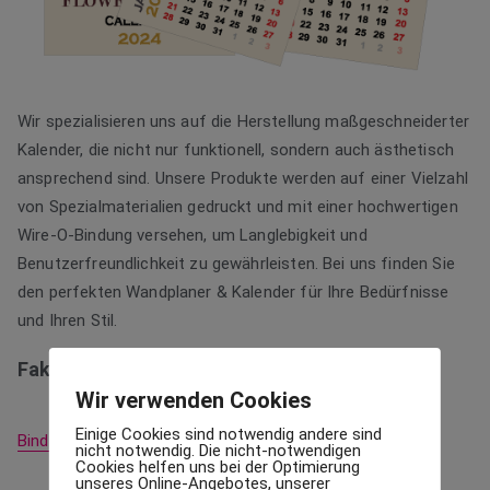
Wir spezialisieren uns auf die Herstellung maßgeschneiderter
Kalender, die nicht nur funktionell, sondern auch ästhetisch
ansprechend sind. Unsere Produkte werden auf einer Vielzahl
von Spezialmaterialien gedruckt und mit einer hochwertigen
Wire-O-Bindung versehen, um Langlebigkeit und
Benutzerfreundlichkeit zu gewährleisten. Bei uns finden Sie
den perfekten Wandplaner & Kalender für Ihre Bedürfnisse
und Ihren Stil.
Fakten
Wir verwenden Cookies
Einige Cookies sind notwendig andere sind
Bindung
nicht notwendig. Die nicht-notwendigen
Cookies helfen uns bei der Optimierung
unseres Online-Angebotes, unserer