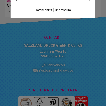
AGENTUREN
Verkaufs- & Produktfolder
|
Datenschutz
Impressum
16. November 2023
KONTAKT
SALZLAND DRUCK GmbH & Co. KG
Löbnitzer Weg 10
39418 Staßfurt
03925-962-0
info@salzland-druck.de
ZERTIFIKATE & PARTNER